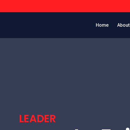
Home
About
LEADER
tons De La 