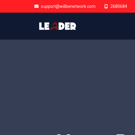
support@willbenetwork.com
2680684
Appor