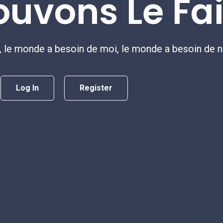
Au Monde
, avec des gens qui veulent faire une différence à
différence.
Log In
Register